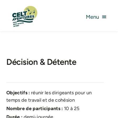
Skip
to
Menu
content
VOS ÉVÈNEMENTS
NOS ACTIVITÉS
Décision & Détente
NOTRE CONCEPT
Accueil
»
Décision & Détente
INFOS PRATIQUES
Objectifs :
réunir les dirigeants pour un
temps de travail et de cohésion
Nombre de participants :
10 à 25
Durée :
demi-journée