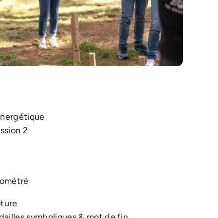
énergétique
ssion 2
nométré
ôture
ailles symboliques & mot de fin