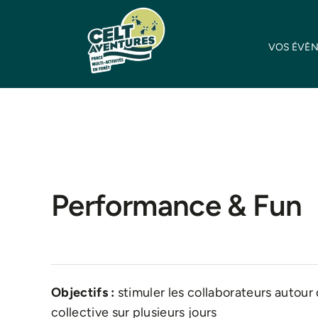
Skip
to
VOS ÉVÈ
content
Performance & Fun
Accueil
»
Performance & Fun
Objectifs :
stimuler les collaborateurs autour 
collective sur plusieurs jours