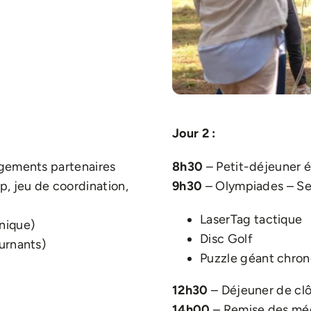
Jour 2 :
rgements partenaires
8h30
– Petit-déjeuner 
, jeu de coordination,
9h30
– Olympiades – Se
LaserTag tactique
nique)
Disc Golf
ournants)
Puzzle géant chro
12h30
– Déjeuner de cl
14h00
– Remise des méd